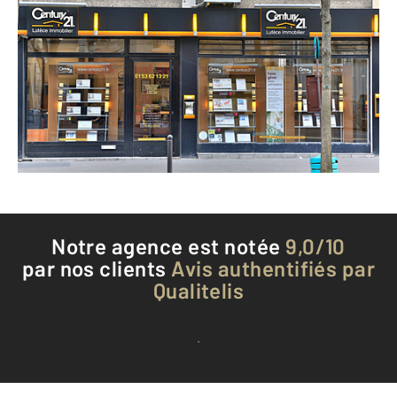
CENTURY 21 Lutèce Immobilier
165 rue de Tolbiac
PARIS - 75013
Envoyer un message
Téléphoner à l'agence
Notre agence est notée
9,0/10
par nos clients
Avis authentifiés par
Qualitelis
Voir tous les avis clients