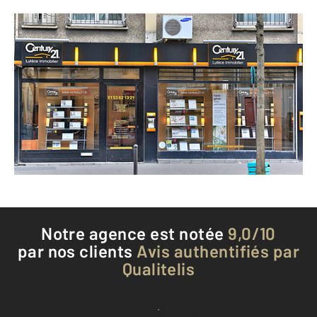
CENTURY 21 Lutèce Immobilier
165 rue de Tolbiac
PARIS - 75013
Envoyer un message
Téléphoner à l'agence
Notre agence est notée
9,0/10
par nos clients
Avis authentifiés par
Qualitelis
Voir tous les avis clients