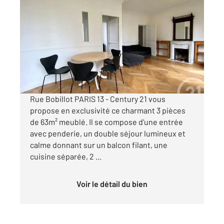
PARIS 75013
2
63,29 m
, 3 pièces
Ref : 14694
Appartement F3 à louer
1 900 €
par mois charges comprises
Rue Bobillot PARIS 13 - Century 21 vous
propose en exclusivité ce charmant 3 pièces
de 63m² meublé. Il se compose d'une entrée
avec penderie, un double séjour lumineux et
calme donnant sur un balcon filant, une
cuisine séparée, 2 ...
Voir le détail du bien