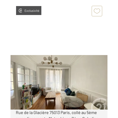
Exclusivité
PARIS 75013
2
47,12 m
, 3 pièces
Ref : 14695
Appartement F3 à louer
2 090 €
par mois charges comprises
Rue de la Glacière 75013 Paris, collé au 5ème