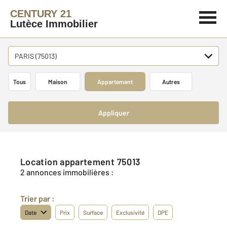
CENTURY 21
Lutèce Immobilier
PARIS (75013)
Tous
Maison
Appartement
Autres
Appliquer
Location appartement 75013
2 annonces immobilières :
Trier par :
Date
Prix
Surface
Exclusivité
DPE