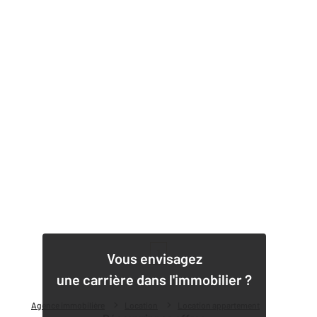
1
Vous envisagez
une carrière dans l'immobilier ?
Agence immobilière
Location
Location appartement